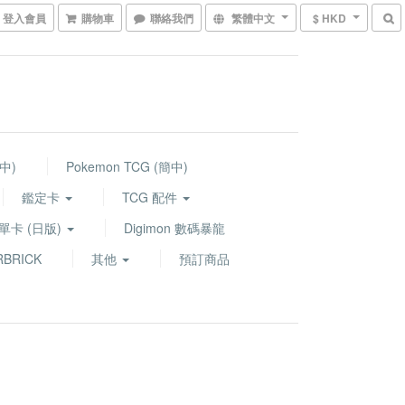
登入會員
購物車
聯絡我們
繁體中文
$ HKD
繁中)
Pokemon TCG (簡中)
鑑定卡
TCG 配件
G 單卡 (日版)
Digimon 數碼暴龍
BRICK
其他
預訂商品