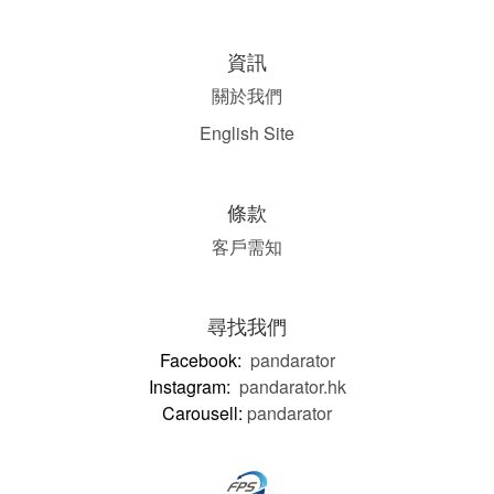
資訊
關於我們
English Site
條款
客戶需知
尋找我們
Facebook:
pandarator
Instagram:
pandarator.hk
Carousell:
pandarator