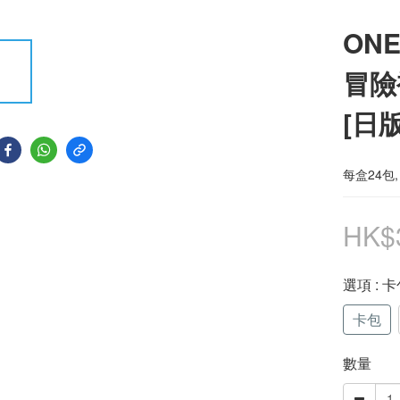
ONE
冒險補
[日版
每盒24包,
HK$
選項
: 
卡包
數量