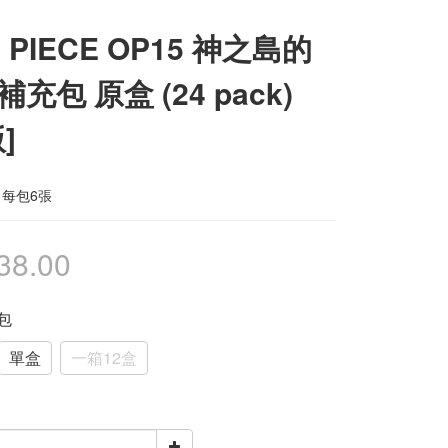
 PIECE OP15 神之島的
充包 原盒 (24 pack)
]
 每包6張
38.00
卡包
單盒
一箱12盒