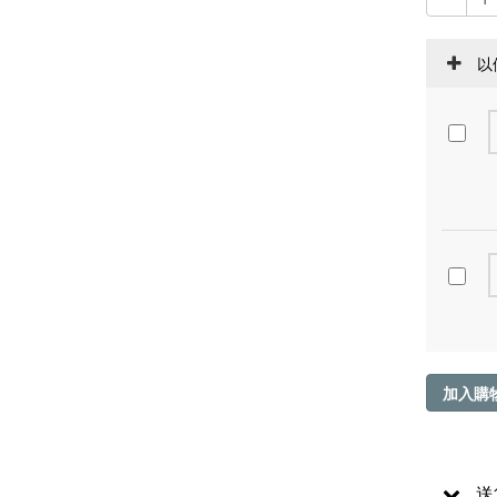
以
加入購
送