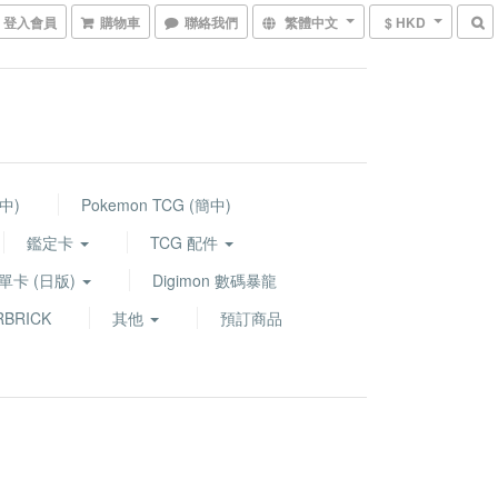
登入會員
購物車
聯絡我們
繁體中文
$ HKD
繁中)
Pokemon TCG (簡中)
鑑定卡
TCG 配件
G 單卡 (日版)
Digimon 數碼暴龍
BRICK
其他
預訂商品