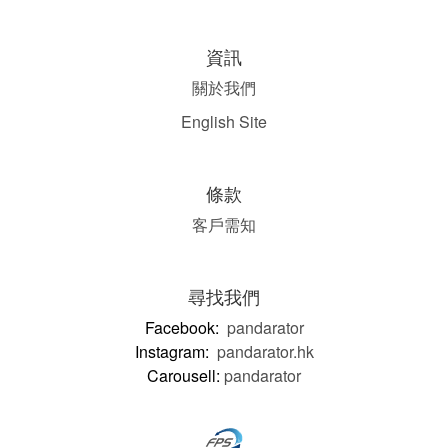
資訊
關於我們
English Site
條款
客戶需知
尋找我們
Facebook:
pandarator
Instagram:
pandarator.hk
Carousell:
pandarator