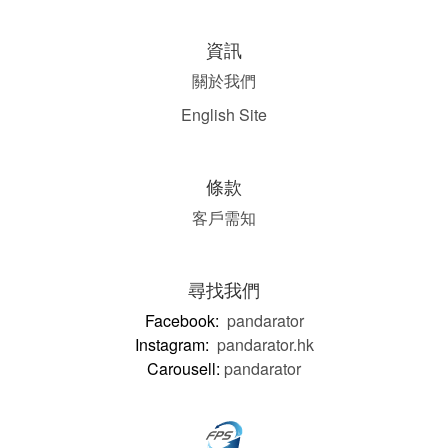
資訊
關於我們
English Site
條款
客戶需知
尋找我們
Facebook:
pandarator
Instagram:
pandarator.hk
Carousell:
pandarator