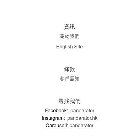
資訊
關於我們
English Site
條款
客戶需知
尋找我們
Facebook:
pandarator
Instagram:
pandarator.hk
Carousell:
pandarator