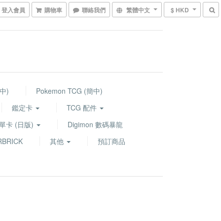
登入會員
購物車
聯絡我們
繁體中文
$ HKD
繁中)
Pokemon TCG (簡中)
鑑定卡
TCG 配件
G 單卡 (日版)
Digimon 數碼暴龍
BRICK
其他
預訂商品