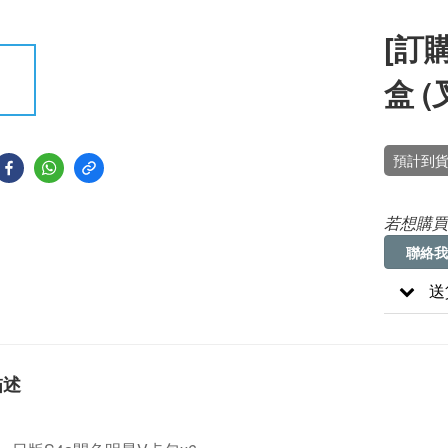
[訂購
盒 (
預計到貨
若想購買
聯絡我
送
描述