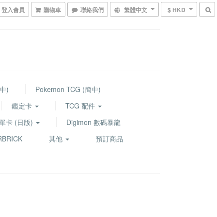
登入會員
購物車
聯絡我們
繁體中文
$ HKD
繁中)
Pokemon TCG (簡中)
鑑定卡
TCG 配件
G 單卡 (日版)
Digimon 數碼暴龍
BRICK
其他
預訂商品