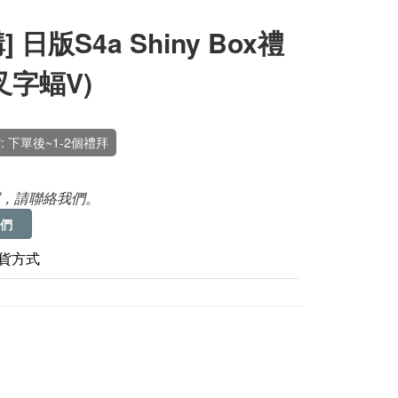
] 日版S4a Shiny Box禮
叉字蝠V)
: 下單後~1-2個禮拜
，請聯絡我們。
們
貨方式